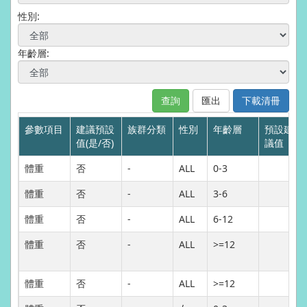
性別:
年齡層:
參數項目
建議預設
族群分類
性別
年齡層
預設建
值(是/否)
議值
體重
否
-
ALL
0-3
體重
否
-
ALL
3-6
體重
否
-
ALL
6-12
體重
否
-
ALL
>=12
體重
否
-
ALL
>=12